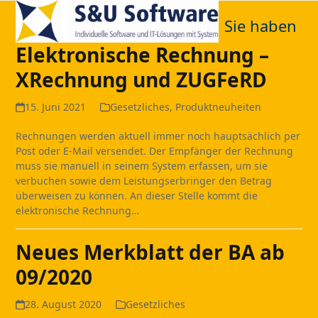
Open
Close
Skip
to
Sie haben
mobile
mobile
content
Elektronische Rechnung –
menu
menu
XRechnung und ZUGFeRD
15. Juni 2021
Gesetzliches
,
Produktneuheiten
Rechnungen werden aktuell immer noch hauptsächlich per
Post oder E-Mail versendet. Der Empfänger der Rechnung
muss sie manuell in seinem System erfassen, um sie
verbuchen sowie dem Leistungserbringer den Betrag
überweisen zu können. An dieser Stelle kommt die
elektronische Rechnung…
Neues Merkblatt der BA ab
09/2020
28. August 2020
Gesetzliches