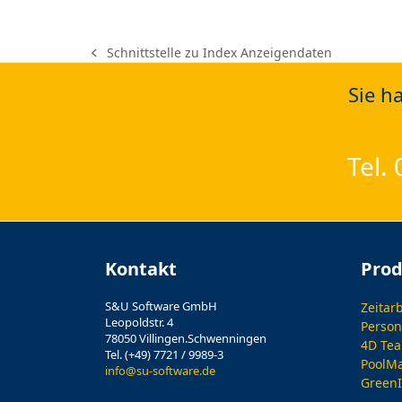
Schnittstelle zu Index Anzeigendaten
previous
post:
Sie h
Tel.
Kontakt
Pro
S&U Software GmbH
Zeitar
Leopoldstr. 4
Person
78050 Villingen.Schwenningen
4D Te
Tel. (+49) 7721 / 9989-3
PoolM
info@su-software.de
Green