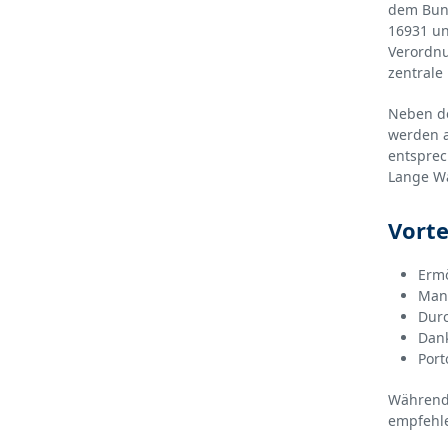
dem Bund
16931 un
Verordnu
zentrale
Neben de
werden a
entsprec
Lange Wa
Vorte
Ermö
Manu
Durc
Dank
Port
Während
empfehle