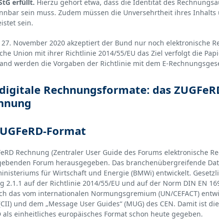
StG erfüllt.
Hierzu gehört etwa, dass die Identität des Rechnungs
ennbar sein muss. Zudem müssen die Unversehrtheit ihres Inhalts
istet sein.
 27. November 2020 akzeptiert der Bund nur noch elektronische
che Union mit ihrer Richtlinie 2014/55/EU das Ziel verfolgt die Pa
and werden die Vorgaben der Richtlinie mit dem E-Rechnungsgeset
digitale Rechnungsformate: das ZUGFeR
hnung
ZUGFeRD-Format
eRD Rechnung (Zentraler User Guide des Forums elektronische R
ebenden Forum herausgegeben. Das branchenübergreifende Date
nisteriums für Wirtschaft und Energie (BMWi) entwickelt. Gesetzli
 2.1.1 auf der Richtlinie 2014/55/EU und auf der Norm DIN EN 16
h das vom internationalen Normungsgremium (UN/CEFACT) entwic
 (CII) und dem „Message User Guides“ (MUG) des CEN. Damit ist die
als einheitliches europäisches Format schon heute gegeben.