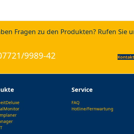
aben Fragen zu den Produkten? Rufen Sie u
 07721/9989-42
Kontakt
dukte
Service
beitDeluxe
FAQ
alMonitor
Hotline/Fernwartung
amplaner
anager
IT