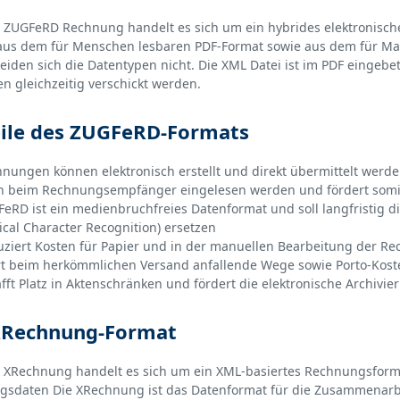
r ZUGFeRD Rechnung handelt es sich um ein hybrides elektronisc
aus dem für Menschen lesbaren PDF-Format sowie aus dem für Mas
eiden sich die Datentypen nicht. Die XML Datei ist im PDF eingeb
en gleichzeitig verschickt werden.
eile des ZUGFeRD-Formats
nungen können elektronisch erstellt und direkt übermittelt werd
 beim Rechnungsempfänger eingelesen werden und fördert somit
eRD ist ein medienbruchfreies Datenformat und soll langfristig 
ical Character Recognition) ersetzen
ziert Kosten für Papier und in der manuellen Bearbeitung der R
t beim herkömmlichen Versand anfallende Wege sowie Porto-Kost
fft Platz in Aktenschränken und fördert die elektronische Archivie
XRechnung-Format
r XRechnung handelt es sich um ein XML-basiertes Rechnungsforma
sdaten Die XRechnung ist das Datenformat für die Zusammenarbei