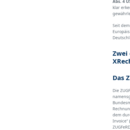
Abs. 4 U
klar erk
gewährle
Seit dem
Europäis
Deutschl
Zwei 
XRec
Das 
Die ZUGF
namensg
Bundesmi
Rechnung
dem durc
Invoice“
ZUGFeRD 