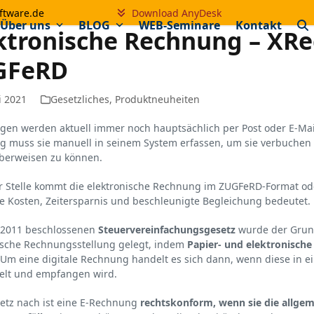
ftware.de
Download AnyDesk
Über uns
BLOG
WEB-Seminare
Kontakt
ktronische Rechnung – XR
GFeRD
i 2021
Gesetzliches
,
Produktneuheiten
en werden aktuell immer noch hauptsächlich per Post oder E-Mai
 muss sie manuell in seinem System erfassen, um sie verbuchen
berweisen zu können.
r Stelle kommt die elektronische Rechnung im ZUGFeRD-Format o
e Kosten, Zeitersparnis und beschleunigte Begleichung bedeutet.
 2011 beschlossenen
Steuervereinfachungsgesetz
wurde der Grun
ische Rechnungsstellung gelegt, indem
Papier- und elektronische
Um eine digitale Rechnung handelt es sich dann, wenn diese in ei
elt und empfangen wird.
tz nach ist eine E-Rechnung
rechtskonform, wenn sie die allgem