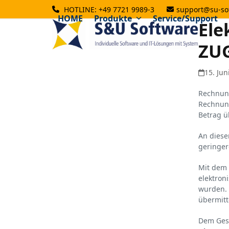
Skip
HOTLINE: +49 7721 9989-3
support@su-so
to
HOME
Produkte
Service/Support
Ele
content
ZU
15. Jun
Rechnung
Rechnung
Betrag ü
An diese
geringer
Mit dem
elektron
wurden. 
übermitt
Dem Gese