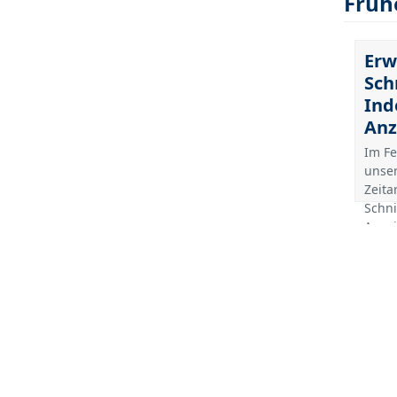
Früh
Erw
Sch
Ind
Anz
Im Fe
unser
Zeita
Schni
Anze