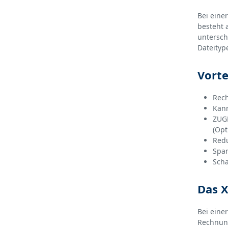
Bei eine
besteht 
untersch
Dateityp
Vort
Rech
Kann
ZUGF
(Opt
Redu
Spar
Scha
Das 
Bei eine
Rechnung