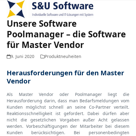
Open
Close
Skip
to
mobile
mobile
content
Unsere Software
menu
menu
Poolmanager – die Software
für Master Vendor
9. Juni 2020
Produktneuheiten
Herausforderungen für den Master
Vendor
Als Master Vendor oder Poolmanager liegt die
Herausforderung darin, dass man Bedarfsmeldungen vom
Kunden möglichst schnell an seine Co-Partner verteilt.
Reaktionsschnelligkeit ist gefordert. Dabei dürfen aber
nicht die gesetzlichen Vorgaben außer Acht gelassen
werden. Vorbeschäftigungen der Mitarbeiter bei diesem
Kunden berücksichtigen. Bei personenbedingten