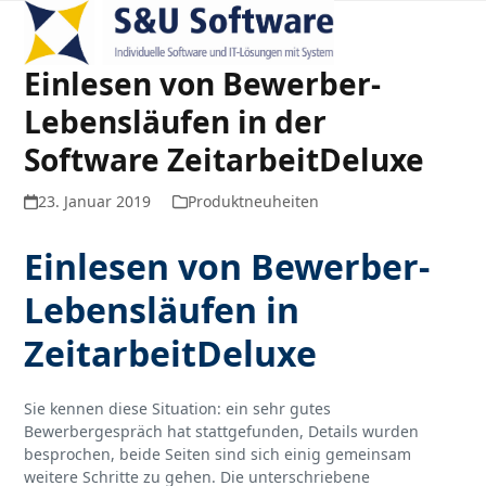
Open
Close
Skip
to
mobile
mobile
content
Einlesen von Bewerber-
menu
menu
Lebensläufen in der
Software ZeitarbeitDeluxe
23. Januar 2019
Produktneuheiten
Einlesen von Bewerber-
Lebensläufen in
ZeitarbeitDeluxe
Sie kennen diese Situation: ein sehr gutes
Bewerbergespräch hat stattgefunden, Details wurden
besprochen, beide Seiten sind sich einig gemeinsam
weitere Schritte zu gehen. Die unterschriebene