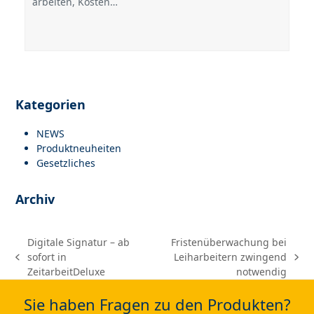
arbeiten, Kosten…
Kategorien
NEWS
Produktneuheiten
Gesetzliches
Archiv
Digitale Signatur – ab
Fristenüberwachung bei
sofort in
Leiharbeitern zwingend
previous
next
ZeitarbeitDeluxe
notwendig
post:
post:
Sie haben Fragen zu den Produkten?