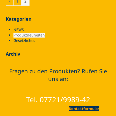
Previous
Page
Page
1
2
Kategorien
NEWS
Produktneuheiten
Gesetzliches
Archiv
Fragen zu den Produkten? Rufen Sie
uns an:
Tel. 07721/9989-42
Kontaktformular