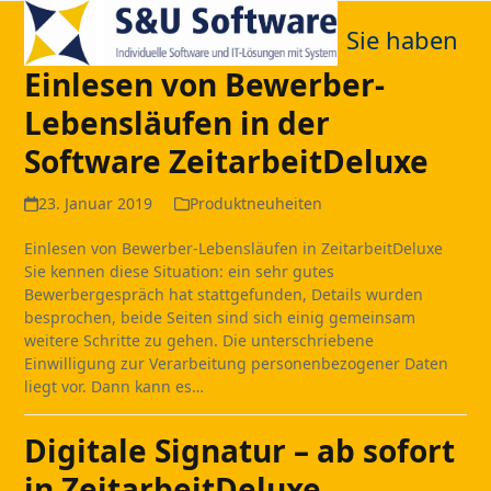
Open
Close
Skip
to
Sie haben
mobile
mobile
content
Einlesen von Bewerber-
menu
menu
Lebensläufen in der
Software ZeitarbeitDeluxe
23. Januar 2019
Produktneuheiten
Einlesen von Bewerber-Lebensläufen in ZeitarbeitDeluxe
Sie kennen diese Situation: ein sehr gutes
Bewerbergespräch hat stattgefunden, Details wurden
besprochen, beide Seiten sind sich einig gemeinsam
weitere Schritte zu gehen. Die unterschriebene
Einwilligung zur Verarbeitung personenbezogener Daten
liegt vor. Dann kann es…
Digitale Signatur – ab sofort
in ZeitarbeitDeluxe