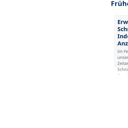
Früh
Erw
Sch
Ind
Anz
Im Fe
unser
Zeita
Schni
Anze