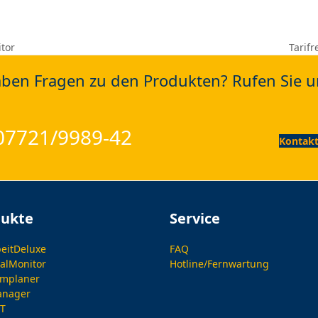
Tarif
tor
next
post:
aben Fragen zu den Produkten? Rufen Sie u
 07721/9989-42
Kontakt
dukte
Service
beitDeluxe
FAQ
alMonitor
Hotline/Fernwartung
amplaner
anager
IT