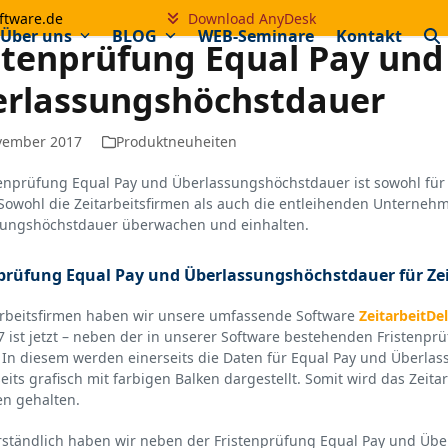
ftware.de
Download AnyDesk
Über uns
BLOG
WEB-Seminare
Kontakt
stenprüfung Equal Pay und
rlassungshöchstdauer
vember 2017
Produktneuheiten
tenprüfung Equal Pay und Überlassungshöchstdauer ist sowohl für 
 Sowohl die Zeitarbeitsfirmen als auch die entleihenden Unterneh
sungshöchstdauer überwachen und einhalten.
prüfung Equal Pay und Überlassungshöchstdauer für Ze
arbeitsfirmen haben wir unsere umfassende Software
ZeitarbeitDe
 ist jetzt – neben der in unserer Software bestehenden Fristenprü
 In diesem werden einerseits die Daten für Equal Pay und Überla
eits grafisch mit farbigen Balken dargestellt. Somit wird das Zei
n gehalten.
rständlich haben wir neben der Fristenprüfung Equal Pay und Üb