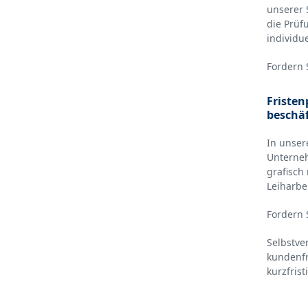
unserer 
die Prüfu
individue
Fordern 
Fristen
beschä
In unser
Unterneh
grafisch
Leiharbe
Fordern 
Selbstve
kundenf
kurzfrist