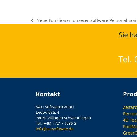
Neue Funktionen unserer Software Personalmoni
previous
post:
Sie h
Tel.
Kontakt
Pro
S&U Software GmbH
Zeitar
Leopoldstr. 4
Person
78050 Villingen.Schwenningen
4D Te
Tel. (+49) 7721 / 9989-3
PoolM
info@su-software.de
Green