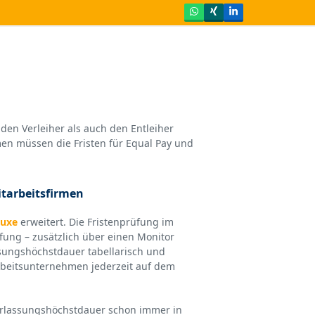
Whatsapp
Xing
LinkedIn
den Verleiher als auch den Entleiher
men müssen die Fristen für Equal Pay und
itarbeitsfirmen
luxe
erweitert. Die Fristenprüfung im
fung – zusätzlich über einen Monitor
ssungshöchstdauer tabellarisch und
tarbeitsunternehmen jederzeit auf dem
erlassungshöchstdauer schon immer in