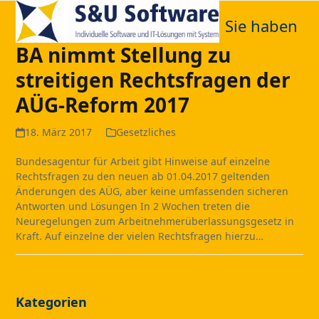
Open
Close
Skip
to
Sie haben
mobile
mobile
content
BA nimmt Stellung zu
menu
menu
streitigen Rechtsfragen der
AÜG-Reform 2017
18. März 2017
Gesetzliches
Bundesagentur für Arbeit gibt Hinweise auf einzelne
Rechtsfragen zu den neuen ab 01.04.2017 geltenden
Änderungen des AÜG, aber keine umfassenden sicheren
Antworten und Lösungen In 2 Wochen treten die
Neuregelungen zum Arbeitnehmerüberlassungsgesetz in
Kraft. Auf einzelne der vielen Rechtsfragen hierzu…
Kategorien