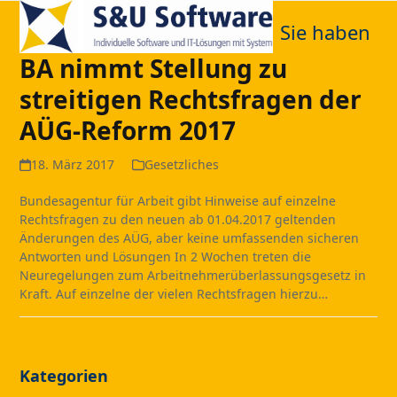
Open
Close
Skip
to
Sie haben
mobile
mobile
content
BA nimmt Stellung zu
menu
menu
streitigen Rechtsfragen der
AÜG-Reform 2017
18. März 2017
Gesetzliches
Bundesagentur für Arbeit gibt Hinweise auf einzelne
Rechtsfragen zu den neuen ab 01.04.2017 geltenden
Änderungen des AÜG, aber keine umfassenden sicheren
Antworten und Lösungen In 2 Wochen treten die
Neuregelungen zum Arbeitnehmerüberlassungsgesetz in
Kraft. Auf einzelne der vielen Rechtsfragen hierzu…
Kategorien