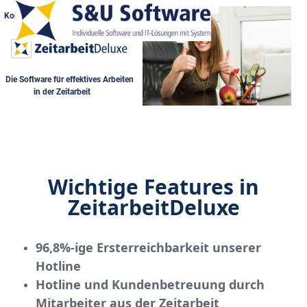
Open
Close
Skip
Kompliziertes Arbeiten war gestern!
to
mobile
mobile
content
menu
menu
Die Software für effektives Arbeiten
in der Zeitarbeit
Wichtige Features in
ZeitarbeitDeluxe
96,8%-ige Ersterreichbarkeit unserer
Hotline
Hotline und Kundenbetreuung durch
Mitarbeiter aus der Zeitarbeit