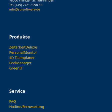
78050 Villingen.Schwenningen
Tel. (+49) 7721 / 9989-3
info@su-software.de
Produkte
ZeitarbeitDeluxe
PersonalMonitor
4D Teamplaner
PoolManager
GreenIT
Service
FAQ
Hotline/Fernwartung