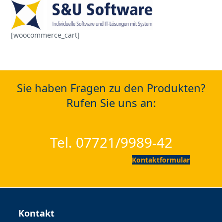
Open
Close
Skip
to
mobile
mobile
content
[woocommerce_cart]
menu
menu
Sie haben Fragen zu den Produkten?
Rufen Sie uns an:
Tel. 07721/9989-42
Kontaktformular
Kontakt