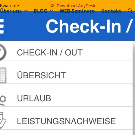
ftware.de
Download AnyDesk
Über uns
BLOG
WEB-Seminare
Kontakt