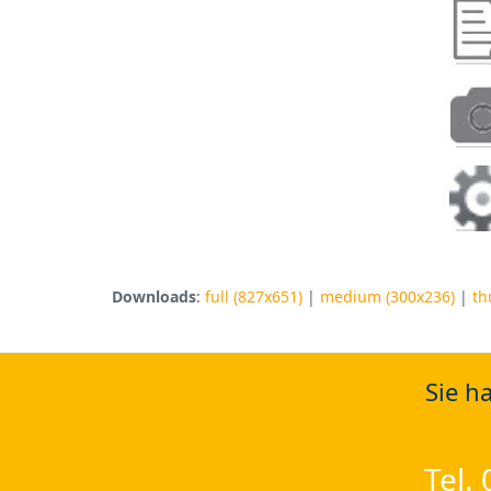
Downloads
:
full (827x651)
|
medium (300x236)
|
th
Sie h
Tel.