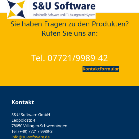
Open
Close
Skip
to
mobile
mobile
content
Sie haben Fragen zu den Produkten?
menu
menu
Rufen Sie uns an:
Tel. 07721/9989-42
Kontaktformular
Kontakt
S&U Software GmbH
Leopoldstr. 4
78050 Villingen.Schwenningen
Tel. (+49) 7721 / 9989-3
info@su-software.de