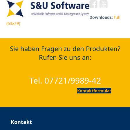
Open
Close
Skip
to
mobile
mobile
content
Downloads
:
full
menu
menu
(63x29)
Sie haben Fragen zu den Produkten?
Rufen Sie uns an:
Tel. 07721/9989-42
Kontaktformular
Kontakt