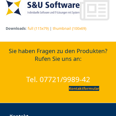
Open
Close
Skip
to
mobile
mobile
content
menu
menu
Downloads
:
full (115x79)
|
thumbnail (100x69)
Sie haben Fragen zu den Produkten?
Rufen Sie uns an:
Tel. 07721/9989-42
Kontaktformular