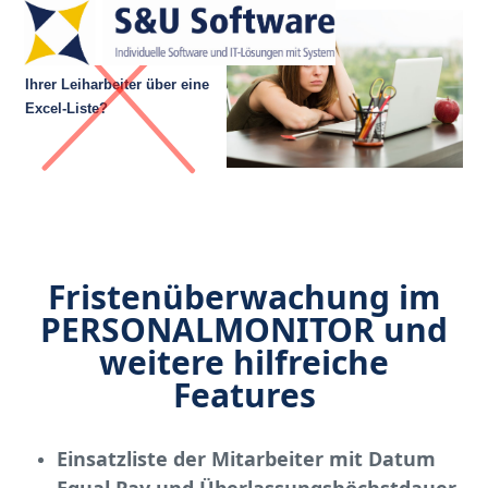
Open
Close
Skip
to
mobile
mobile
content
Sie überwachen die Fristen
Software für Unternehmen
menu
menu
Ihrer Leiharbeiter über eine
mit Leiharbeitern im Einsatz
Excel-Liste?
Fristenüberwachung im
PERSONALMONITOR und
weitere hilfreiche
Features
Einsatzliste der Mitarbeiter mit Datum