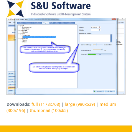
Open
Close
Skip
to
mobile
mobile
content
menu
menu
Downloads
:
full (1178x768)
|
large (980x639)
|
medium
(300x196)
|
thumbnail (100x65)