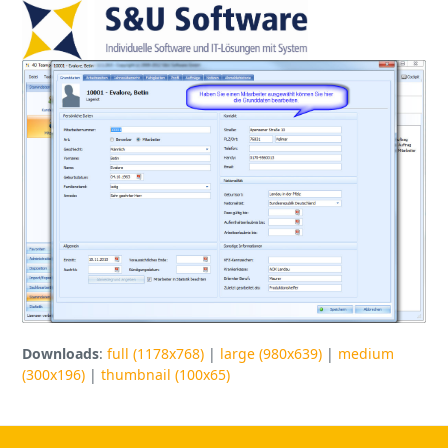
Open
Close
Skip
to
mobile
mobile
content
menu
menu
Downloads
:
full (1178x768)
|
large (980x639)
|
medium
(300x196)
|
thumbnail (100x65)