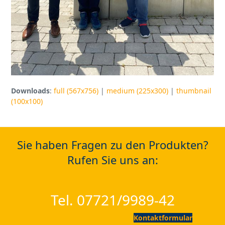
Downloads
:
full (567x756)
|
medium (225x300)
|
thumbnail
(100x100)
Sie haben Fragen zu den Produkten?
Rufen Sie uns an:
Tel. 07721/9989-42
Kontaktformular